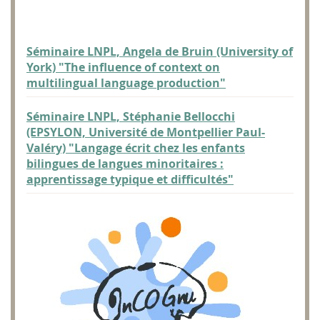
Séminaire LNPL, Angela de Bruin (University of
York) "The influence of context on
multilingual language production"
Séminaire LNPL, Stéphanie Bellocchi
(EPSYLON, Université de Montpellier Paul-
Valéry) "Langage écrit chez les enfants
bilingues de langues minoritaires :
apprentissage typique et difficultés"