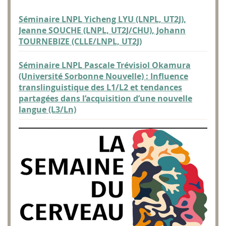
Séminaire LNPL Yicheng LYU (LNPL, UT2J),
Jeanne SOUCHE (LNPL, UT2J/CHU), Johann
TOURNEBIZE (CLLE/LNPL, UT2J)
Séminaire LNPL Pascale Trévisiol Okamura
(Université Sorbonne Nouvelle) : Influence
translinguistique des L1/L2 et tendances
partagées dans l’acquisition d’une nouvelle
langue (L3/Ln)