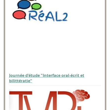
Journée d'étude "Interface oral-écrit et
bilittératie"