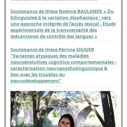
Soutenance de thèse Noémie BAULANDE « Du
bilinguisme à la variation diaphasique : vers
une approche intégrée de l’accès lexical - Etude
expérimentale de la transversalité des
mécanismes de contrôle des langues »
Soutenance de thèse Perrine SIGIUER
"Variantes atypiques des maladies
neuroévolutives cognitivo-comportementales :
caractérisation neuropsycholinguistique &
lien avec les troubles du
neurodéveloppement"