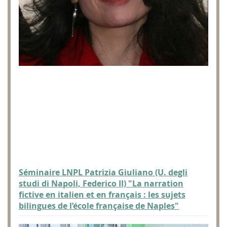
Séminaire LNPL Patrizia Giuliano (U. degli
studi di Napoli, Federico II) "La narration
fictive en italien et en français : les sujets
bilingues de l’école française de Naples"