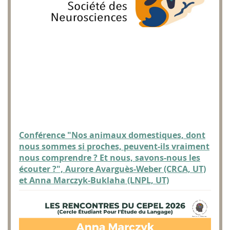
Conférence "Nos animaux domestiques, dont
nous sommes si proches, peuvent-ils vraiment
nous comprendre ? Et nous, savons-nous les
écouter ?", Aurore Avarguès-Weber (CRCA, UT)
et Anna Marczyk-Buklaha (LNPL, UT)