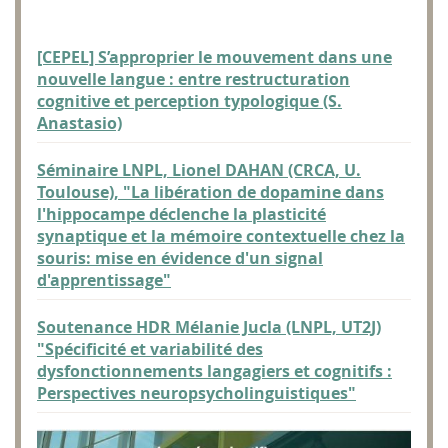
[CEPEL] S’approprier le mouvement dans une
nouvelle langue : entre restructuration
cognitive et perception typologique (S.
Anastasio)
Séminaire LNPL, Lionel DAHAN (CRCA, U.
Toulouse), "La libération de dopamine dans
l'hippocampe déclenche la plasticité
synaptique et la mémoire contextuelle chez la
souris: mise en évidence d'un signal
d'apprentissage"
Soutenance HDR Mélanie Jucla (LNPL, UT2J)
"Spécificité et variabilité des
dysfonctionnements langagiers et cognitifs :
Perspectives neuropsycholinguistiques"