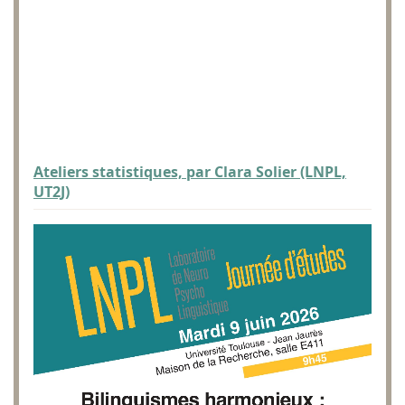
Ateliers statistiques, par Clara Solier (LNPL,
UT2J)