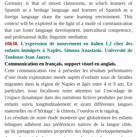
Germany is that of mixed classrooms, in which learners of
Spanish as a heritage language and learners of Spanish as a
foreign language share the same learning environment. This
context will be explored in the light of a mode of communication
that can foster language development, intercultural competence,
and professional skills: linguistic mediation.
10h30.
L'expression de mouvement en italien L2 chez des
enfants immigrés à Naples
. Simona Anastasio. Université de
Toulouse-Jean Jaurès.
Communication en français, support visuel en anglais.
Cette communication vise à présenter les résultats préliminaires
d’une étude exploratoire menée auprès d’enfants issus de familles
migrantes dans la région de Naples et âgés entre 4 et 9 ans. En
particulier, nous focalisons notre attention sur l’encodage de
l’espace dynamique dans des narrations fictives produites par trois
enfants suivis longitudinalement et ayant différentes langues
maternelles ou d’héritage : le chinois, l’ourdou et le tagalog.
Les résultats de notre étude montrent que globalement les enfants
bilingues adhérent aux préférences natives de la langue cible,
qu’ils partagent certaines propriétés des étapes développementales