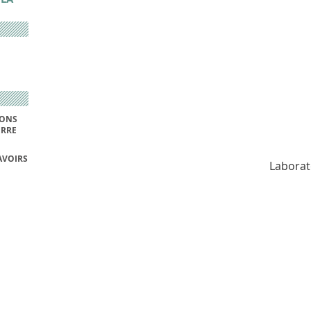
IONS
ERRE
AVOIRS
Laborat