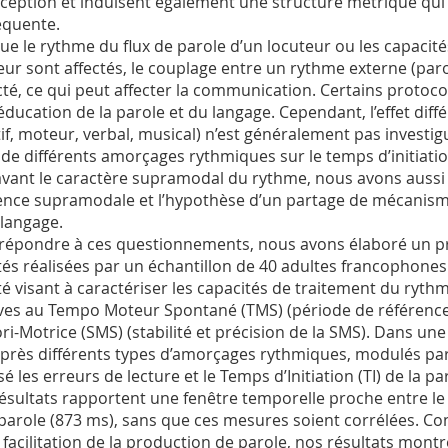
rception et induisent également une structure métrique qui
quente.
ue le rythme du flux de parole d’un locuteur ou les capacit
eur sont affectés, le couplage entre un rythme externe (paro
té, ce qui peut affecter la communication. Certains protocol
éducation de la parole et du langage. Cependant, l’effet diff
tif, moteur, verbal, musical) n’est généralement pas invest
et de différents amorçages rythmiques sur le temps d’initiatio
avant le caractère supramodal du rythme, nous avons aussi 
ence supramodale et l’hypothèse d’un partage de mécanisme
 langage.
répondre à ces questionnements, nous avons élaboré un pr
ités réalisées par un échantillon de 40 adultes francophon
ité visant à caractériser les capacités de traitement du ryt
ives au Tempo Moteur Spontané (TMS) (période de référence e
ri-Motrice (SMS) (stabilité et précision de la SMS). Dans une
après différents types d’amorçages rythmiques, modulés pa
é les erreurs de lecture et le Temps d’Initiation (TI) de la pa
ésultats rapportent une fenêtre temporelle proche entre le
 parole (873 ms), sans que ces mesures soient corrélées. Co
a facilitation de la production de parole, nos résultats montr