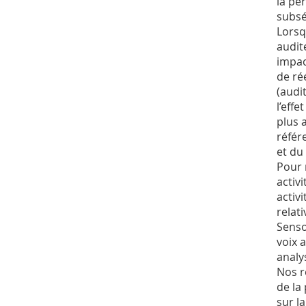
la pe
subsé
Lorsq
audit
impac
de ré
(audi
l’eff
plus 
référ
et du
Pour 
activ
activ
relat
Senso
voix 
analys
Nos r
de la
sur l