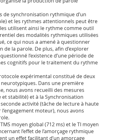
 organise la production de parole
és de synchronisation rythmique d’un
le) et les rythmes attentionnels peut être
es utilisent ainsi le rythme comme outil
érentiel des modalités rythmiques utilisées
igué, ce qui nous a amené à questionner
n de la parole. De plus, afin d’explorer
questionné l’existence d’une période de
s cognitifs pour le traitement du rythme
otocole expérimental constitué de deux
es neurotypiques. Dans une première
hme, nous avons recueilli des mesures
t stabilité) et à la Synchronisation
 seconde activité (tâche de lecture à haute
r l’engagement moteur), nous avons
role.
 TMS moyen global (712 ms) et le TI moyen
ncernant l’effet de l’amorçage rythmique
ent un effet facilitant d’un amorçage