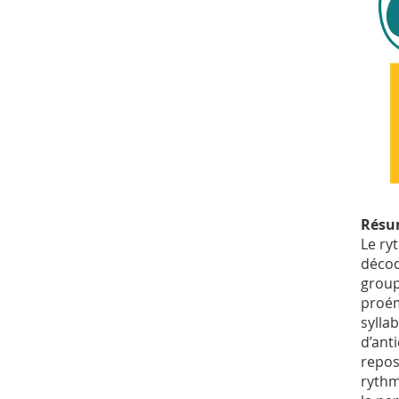
Résu
Le ry
décod
group
proém
sylla
d’ant
repos
rythm