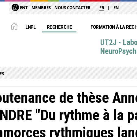
ENT
MEMBRES
NOUS CONTACTER
FR
EN
LNPL
RECHERCHE
FORMATION À LA REC
UT2J - Labo
NeuroPsych
ES
utenance de thèse Ann
NDRE "Du rythme à la pa
amorces rythmiques lan