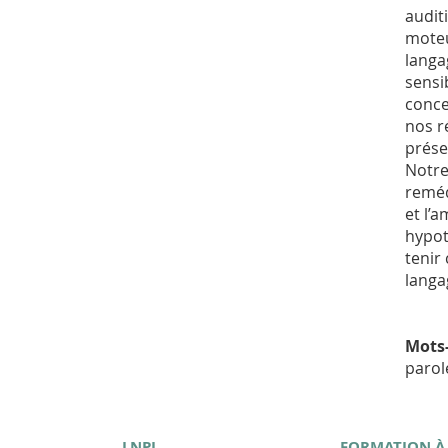
audit
moteu
langa
sensi
conce
nos r
prése
Notre
reméd
et l’
hypot
tenir
langa
Mots-
parol
LNPL
FORMATION À