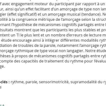
if avec engagement moteur du participant par rapport à u
r, ainsi qu’un effet facilitant d’un amorçage de type non l
gier (effet significatif) et un amorçage musical (tendance).
bilité à la congruence métrique de l’amorçage selon la struc
rnant l’hypothèse de mécanismes cognitifs partagés entre l
ésultats montrent que les participants les plus stables et p
ntent un TI le plus lent et un nombre d’erreurs de lecture 
 étude encourage ainsi à intégrer différentes modalités r
iation de troubles de la parole, notamment l’amorçage ry
amorçage rythmique de type vocal non langagier. Notre étude
hèses à propos de mécanismes cognitifs partagés entre ryt
 compte des capacités de traitement du rythme pour l’évalu
ge.
clés :
rythme, parole, sensorimotricité, supramodalité du r
e
 LA