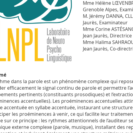
Mme Hélène LŒVENBRU
Grenoble Alpes, Exami
M. Jérémy DANNA, CLLE
Jaurès, Examinateur
Mme Corine ASTÉSANO, 
Jean Jaurès, Directrice
Mme Halima SAHRAOUI, 
Jean Jaurès, Co-directr
mé
thme dans la parole est un phénomène complexe qui repos
er efficacement le signal continu de parole et permettre l’a
ements pertinents (constituants prosodiques) et l’extracti
inences accentuelles). Les proéminences accentuelles attiren
be accentuée en syllabe accentuée, instaurant une structur
iciper les proéminences à venir, ce qui facilite leur traite
e sur ce principe : les rythmes attentionnels de l’auditeur se
ique externe complexe (parole, musique), installant des rep