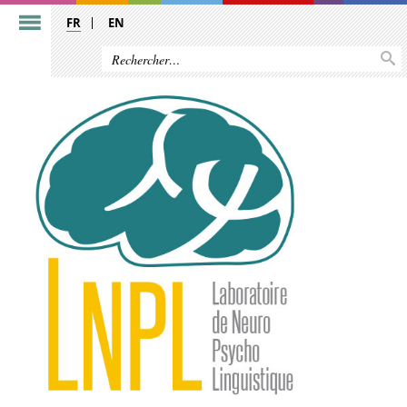
FR
EN