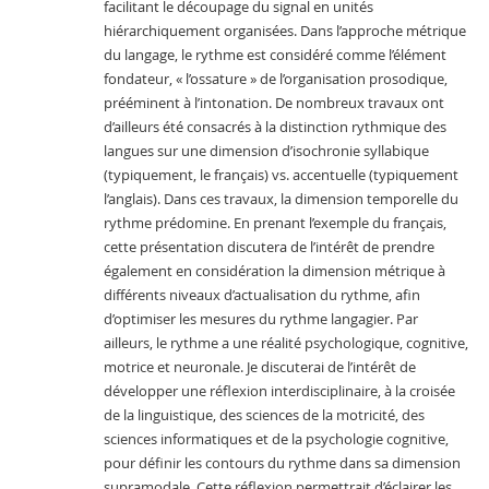
facilitant le découpage du signal en unités 
hiérarchiquement organisées
. Dans l’approche métrique 
du langage
, le rythme est considéré comme l’élément 
fondateur
, 
« l’ossature 
» de l’organisation prosodique
, 
prééminent à l’intonation
. De nombreux travaux ont 
d’ailleurs été consacrés à la distinction rythmique des 
langues sur une dimension d’isochronie syllabique 
(typiquement
, le français
) vs
. accentuelle 
(typiquement 
l’anglais
)
. Dans ces travaux
, la dimension temporelle du 
rythme prédomine
. En prenant l’exemple du français
, 
cette présentation discutera de l’intérêt de prendre 
également en considération la dimension métrique à 
différents niveaux d’actualisation du rythme
, afin 
d’optimiser les mesures du rythme langagier
. Par 
ailleurs
, le rythme a une réalité psychologique
, cognitive
, 
motrice et neuronale
. Je discuterai de l’intérêt de 
développer une réflexion interdisciplinaire
, à la croisée 
de la linguistique
, des sciences de la motricité
, des 
sciences informatiques et de la psychologie cognitive
, 
pour définir les contours du rythme dans sa dimension 
supramodale
. Cette réflexion permettrait d’éclairer les 