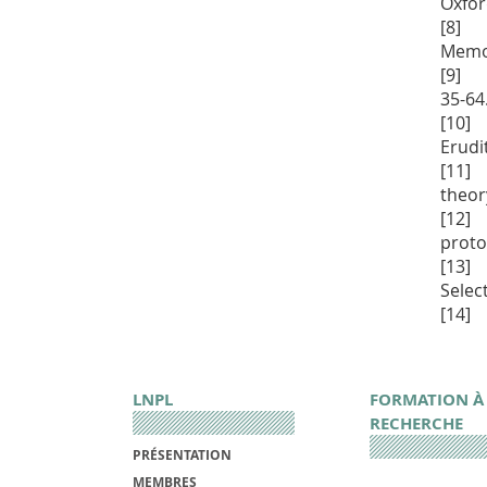
Oxfor
[8] D
Memor
[9] G
35-64
[10] 
Erudi
[11] 
theor
[12] 
proto
[13] 
Selec
[14] 
LNPL
FORMATION À
RECHERCHE
PRÉSENTATION
MEMBRES