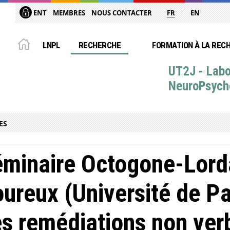
ENT
MEMBRES
NOUS CONTACTER
FR
EN
LNPL
RECHERCHE
FORMATION À LA REC
UT2J - Labo
NeuroPsych
ES
minaire Octogone-Lorda
ureux (Université de Pa
s remédiations non ver