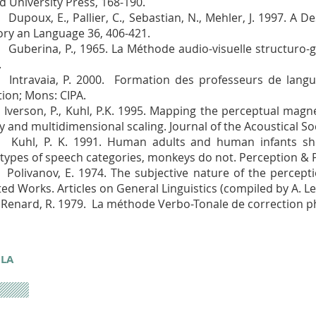
d University Press, 168-190.
upoux, E., Pallier, C., Sebastian, N., Mehler, J. 1997. A D
y an Language 36, 406-421.
uberina, P., 1965. La Méthode audio-visuelle structuro-g
.
Intravaia, P. 2000. Formation des professeurs de langue
tion; Mons: CIPA.
Iverson, P., Kuhl, P.K. 1995. Mapping the perceptual magne
y and multidimensional scaling. Journal of the Acoustical Soc
Kuhl, P. K. 1991. Human adults and human infants sho
types of speech categories, monkeys do not. Perception & 
Polivanov, E. 1974. The subjective nature of the perceptio
ted Works. Articles on General Linguistics (compiled by A. L
Renard, R. 1979. La méthode Verbo-Tonale de correction ph
 LA