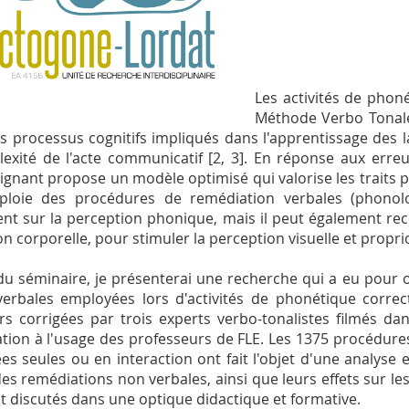
Les activités de phoné
Méthode Verbo Tonale
es processus cognitifs impliqués dans l'apprentissage des lan
exité de l'acte communicatif [2, 3]. En réponse aux erreu
eignant propose un modèle optimisé qui valorise les traits p
ploie des procédures de remédiation verbales (phonolo
ent sur la perception phonique, mais il peut également reco
on corporelle, pour stimuler la perception visuelle et proprioc
du séminaire, je présenterai une recherche qui a eu pour ob
erbales employées lors d'activités de phonétique correc
rs corrigées par trois experts verbo-tonalistes filmés da
tion à l'usage des professeurs de FLE. Les 1375 procédure
sées seules ou en interaction ont fait l'objet d'une analyse e
des remédiations non verbales, ainsi que leurs effets sur le
t discutés dans une optique didactique et formative.