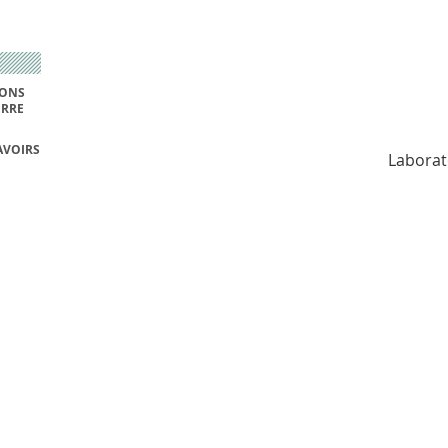
IONS
ERRE
AVOIRS
Laborat