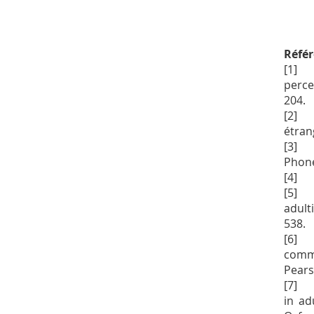
Réfé
[1] B
perce
204.
[2] B
étran
[3] B
Phoné
[4] B
[5] B
adulti
538.
[6] 
commu
Pears
[7] D
in ad