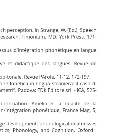
ch perception. In Strange, W. (Ed.), Speech
 research. Timonium, MD: York Press, 171-
essus d'intégration phonétique en langue
ve et didactique des langues. Revue de
bo-tonale. Revue PArole, 11-12, 172-197.
ne fonetica in lingua straniera: il caso di
rametri”. Padova: EDk Editore srl. - ICA, 525-
ciation. Améliorer la qualité de la
n/intégration phonétique, France Mag, 5,
ge development: phonological deafnesses
etics, Phonology, and Cognition. Oxford :