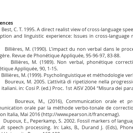
rences
est, C. T. 1995. A direct realist view of cross-language spee
ption and linguistic experience: Issues in cross-language
illières, M. (1990). L'impact du non verbal dans le proc
gère. Revue de Phonétique Appliquée, 95-96-97, 83-88.
illières, M. (1989). Non verbal, phonétique correcti
tique Appliquée, 90, 1-15.
illières, M. (1999). Psycholinguistique et méthodologie ver
oureux, M. 2005. L’attività di ripetizione nella progressio
 italiani. in: Cosi P. (ed.) Proc. 1st AISV 2004 “Misura dei pa
Boureux, M., (2016), Communication orale et pronon
nication orale par la méthode verbo-tonale de correctio
on Italia, Mai 2016 (http://www.pearson.it/francemag).
upoux, E., Peperkamp, S. 2002. Fossil markers of langua
ult speech processing. In: Laks, B., Durand J. (Eds), Phon