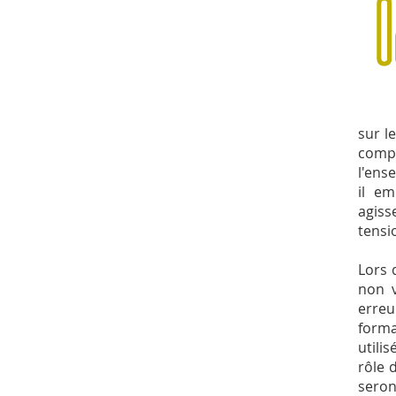
sur l
compl
l'ens
il em
agiss
tensi
Lors 
non v
erreu
forma
utili
rôle 
seron