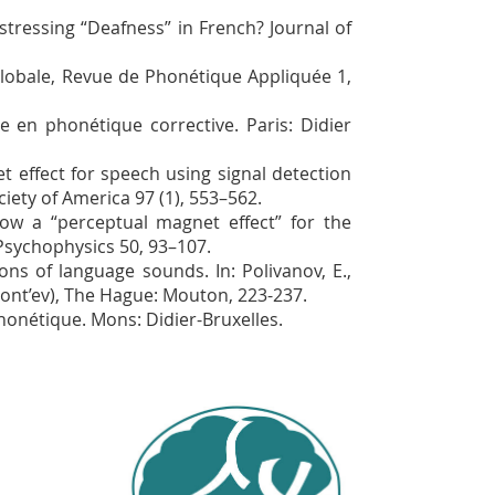
estressing “Deafness” in French? Journal of
lobale, Revue de Phonétique Appliquée 1,
 en phonétique corrective. Paris: Didier
t effect for speech using signal detection
iety of America 97 (1), 553–562.
w a “perceptual magnet effect” for the
Psychophysics 50, 93–107.
ns of language sounds. In: Polivanov, E.,
eont’ev), The Hague: Mouton, 223-237.
onétique. Mons: Didier-Bruxelles.