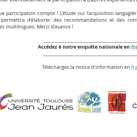
e participation compte ! L’étude sur l’acquisition langagiè
permettra d’élaborer des recommandations et des conse
les multilingues. Merci d’avance !
___________________________________________
Accédez à notre enquête nationale en
fr
___________________________________________
Téléchargez la notice d'information en
fr