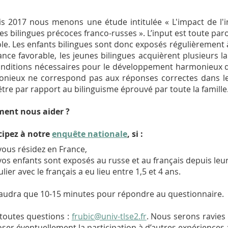
s 2017 nous menons une étude intitulée « L'impact de l
les bilingues précoces franco-russes ». L’input est toute par
cole. Les enfants bilingues sont donc exposés régulièrement
nce favorable, les jeunes bilingues acquièrent plusieurs l
onditions nécessaires pour le développement harmonieux da
nieux ne correspond pas aux réponses correctes dans le
être par rapport au bilinguisme éprouvé par toute la famille
ent nous aider ?
cipez à notre
enquête nationale
, si :
vous résidez en France,
vos enfants sont exposés au russe et au français depuis leur
lier avec le français a eu lieu entre 1,5 et 4 ans.
 faudra que 10-15 minutes pour répondre au questionnaire.
toutes questions :
frubic@univ-tlse2.fr
. Nous serons ravies
ser éventuellement la participation à d’autres expériences