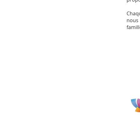
Chaqu
nous 
famil