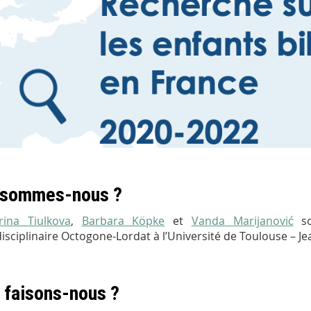
 sommes-nous ?
rina Tiulkova
,
Barbara Köpke
et
Vanda Marijanović
so
disciplinaire Octogone-Lordat à l’Université de Toulouse – Je
 faisons-nous ?