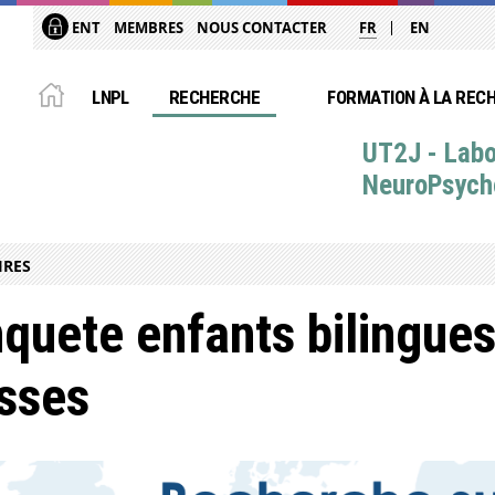
ENT
MEMBRES
NOUS CONTACTER
FR
EN
LNPL
RECHERCHE
FORMATION À LA REC
UT2J - Labo
NeuroPsych
IRES
quete enfants bilingues
sses