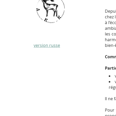
Depui
chez 
à l’é
ambia
les c
harmo
bien-
version russe
Comm
Parti
régu
Il ne
Pour 
propo