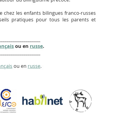
re chez les enfants bilingues franco-russes
ils pratiques pour tous les parents et
____________________
ançais
ou en
russe
.
____________________
ançais
ou en
russe
.