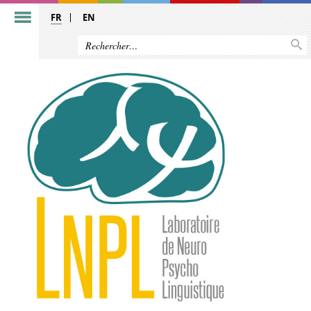
FR
EN