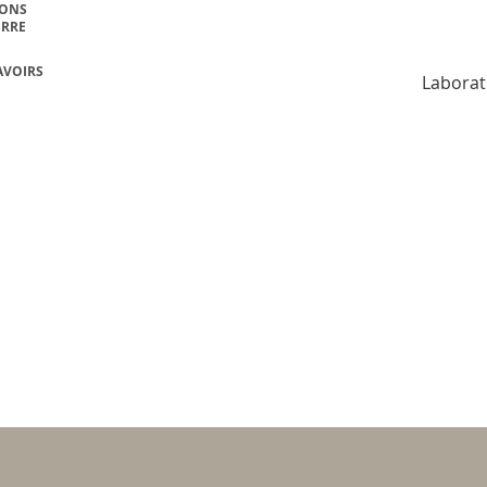
IONS
ERRE
AVOIRS
Laborat