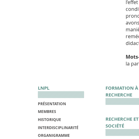
l’eff
condi
prono
avons
maniè
reméd
didac
Mots-
la pa
LNPL
FORMATION À
RECHERCHE
PRÉSENTATION
MEMBRES
RECHERCHE ET
HISTORIQUE
SOCIÉTÉ
INTERDISCIPLINARITÉ
ORGANIGRAMME