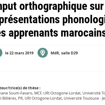
input orthographique sur
présentations phonolog
s apprenants marocains
le 22 mars 2019
MdR, salle D29
teur/trice(s) de thèse :
tiane Soum-Favaro, MCF, URI Octogone-Lordat, Université Tou
l Billières, PR, URI Octogone-Lordat, Université Toulouse - Je