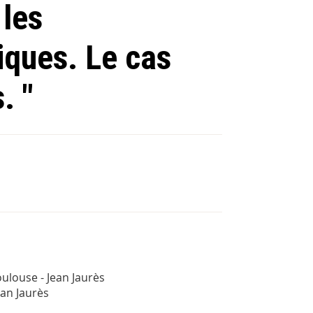
 les
iques. Le cas
. "
louse - Jean Jaurès
an Jaurès