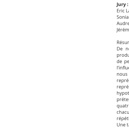
Jury :
Eric 
Sonia
Audre
Jérém
Résu
De n
produ
de pe
l’inf
nous
repr
repré
hypot
préte
quatr
chacu
répét
Une t