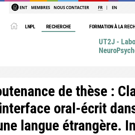
ENT
MEMBRES
NOUS CONTACTER
FR
EN
LNPL
RECHERCHE
FORMATION À LA REC
UT2J - Labo
NeuroPsych
utenance de thèse : Cla
'interface oral-écrit dan
une langue étrangère. I