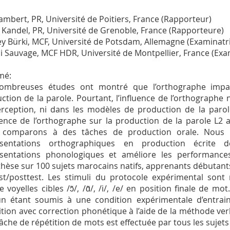
Lambert, PR, Université de Poitiers, France (Rapporteur)
 Kandel, PR, Université de Grenoble, France (Rapporteure)
y Bürki, MCF, Université de Potsdam, Allemagne (Examinatr
i Sauvage, MCF HDR, Université de Montpellier, France (Exa
mé:
ombreuses études ont montré que l’orthographe impac
ction de la parole. Pourtant, l’influence de l’orthographe
rception, ni dans les modèles de production de la parole
luence de l’orthographe sur la production de la parole L2
 comparons à des tâches de production orale. Nous fai
ésentations orthographiques en production écrite
sentations phonologiques et améliore les performance
hèse sur 100 sujets marocains natifs, apprenants débutants
st/posttest. Les stimuli du protocole expérimental sont
e voyelles cibles /ɔ̃/, /ɑ̃/, /i/, /e/ en position finale de m
n étant soumis à une condition expérimentale d’entrain
ition avec correction phonétique à l’aide de la méthode verb
âche de répétition de mots est effectuée par tous les sujet