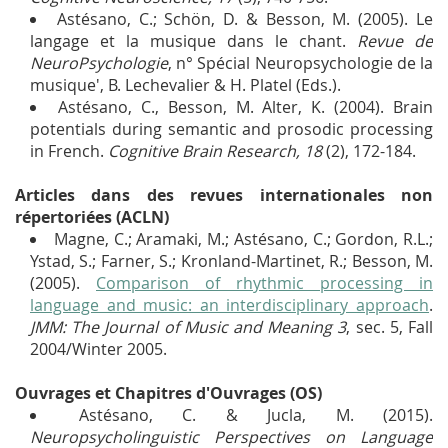
Astésano, C.; Schön, D. & Besson, M. (2005). Le
langage et la musique dans le chant.
Revue de
NeuroPsychologie
, n° Spécial Neuropsychologie de la
musique', B. Lechevalier & H. Platel (Eds.).
Astésano, C., Besson, M. Alter, K. (2004). Brain
potentials during semantic and prosodic processing
in French.
Cognitive Brain Research, 18
(2), 172-184.
Articles dans des revues internationales non
répertoriées (ACLN)
Magne, C.; Aramaki, M.; Astésano, C.; Gordon, R.L.;
Ystad, S.; Farner, S.; Kronland-Martinet, R.; Besson, M.
(2005).
Comparison of rhythmic processing in
language and music: an interdisciplinary approach
.
JMM: The Journal of Music and Meaning 3
, sec. 5, Fall
2004/Winter 2005.
Ouvrages et Chapitres d'Ouvrages (OS)
Astésano, C. & Jucla, M. (2015).
Neuropsycholinguistic Perspectives on Language