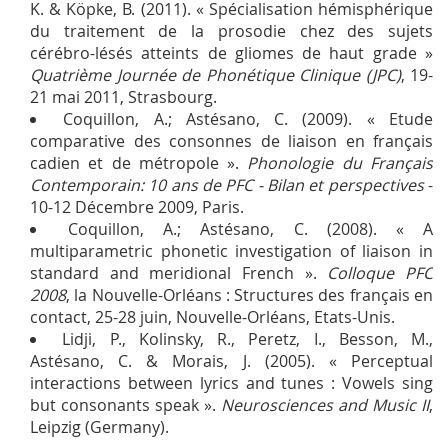
K. & Köpke, B. (2011). « Spécialisation hémisphérique
du traitement de la prosodie chez des sujets
cérébro-lésés atteints de gliomes de haut grade »
Quatrième Journée de Phonétique Clinique (JPC)
, 19-
21 mai 2011, Strasbourg.
Coquillon, A.; Astésano, C. (2009). « Etude
comparative des consonnes de liaison en français
cadien et de métropole ».
Phonologie du Français
Contemporain: 10 ans de PFC - Bilan et perspectives
-
10-12 Décembre 2009, Paris.
Coquillon, A.; Astésano, C. (2008). « A
multiparametric phonetic investigation of liaison in
standard and meridional French ».
Colloque PFC
2008
, la Nouvelle-Orléans : Structures des français en
contact, 25-28 juin, Nouvelle-Orléans, Etats-Unis.
Lidji, P., Kolinsky, R., Peretz, I., Besson, M.,
Astésano, C. & Morais, J. (2005). « Perceptual
interactions between lyrics and tunes : Vowels sing
but consonants speak ».
Neurosciences and Music II
,
Leipzig (Germany).