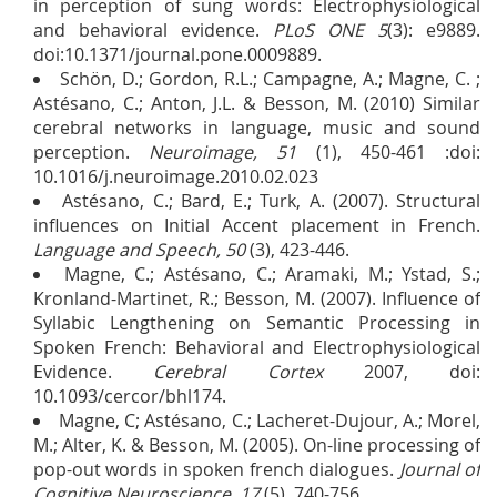
in perception of sung words: Electrophysiological
and behavioral evidence.
PLoS ONE 5
(3): e9889.
doi:10.1371/journal.pone.0009889.
Schön, D.; Gordon, R.L.; Campagne, A.; Magne, C. ;
Astésano, C.; Anton, J.L. & Besson, M. (2010) Similar
cerebral networks in language, music and sound
perception.
Neuroimage, 51
(1), 450-461 :doi:
10.1016/j.neuroimage.2010.02.023
Astésano, C.; Bard, E.; Turk, A. (2007). Structural
influences on Initial Accent placement in French.
Language and Speech, 50
(3), 423-446.
Magne, C.; Astésano, C.; Aramaki, M.; Ystad, S.;
Kronland-Martinet, R.; Besson, M. (2007). Influence of
Syllabic Lengthening on Semantic Processing in
Spoken French: Behavioral and Electrophysiological
Evidence.
Cerebral Cortex
2007, doi:
10.1093/cercor/bhl174.
Magne, C; Astésano, C.; Lacheret-Dujour, A.; Morel,
M.; Alter, K. & Besson, M. (2005). On-line processing of
pop-out words in spoken french dialogues.
Journal of
Cognitive Neuroscience, 17
(5), 740-756.