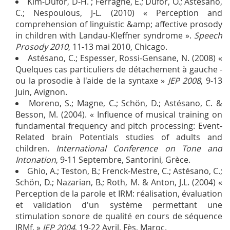
Kim-Dufor, D-H. ; Ferragne, E.; Dufor, O.; Astésano,
C.; Nespoulous, J-L. (2010) « Perception and
comprehension of linguistic &amp; affective prosody
in children with Landau-Kleffner syndrome ».
Speech
Prosody 2010
, 11-13 mai 2010, Chicago.
Astésano, C.; Espesser, Rossi-Gensane, N. (2008) «
Quelques cas particuliers de détachement à gauche -
ou la prosodie à l'aide de la syntaxe »
JEP 2008
, 9-13
Juin, Avignon.
Moreno, S.; Magne, C.; Schön, D.; Astésano, C. &
Besson, M. (2004). « Influence of musical training on
fundamental frequency and pitch processing: Event-
Related brain Potentials studies of adults and
children.
International Conference on Tone and
Intonation
, 9-11 Septembre, Santorini, Grèce.
Ghio, A.; Teston, B.; Frenck-Mestre, C.; Astésano, C.;
Schön, D.; Nazarian, B.; Roth, M. & Anton, J.L. (2004) «
Perception de la parole et IRM: réalisation, évaluation
et validation d'un système permettant une
stimulation sonore de qualité en cours de séquence
IRMf. »
JEP 2004
, 19-22 Avril, Fès, Maroc.