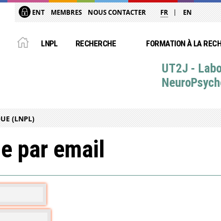
ENT
MEMBRES
NOUS CONTACTER
FR
EN
LNPL
RECHERCHE
FORMATION À LA REC
UT2J - Labo
NeuroPsych
UE (LNPL)
e par email