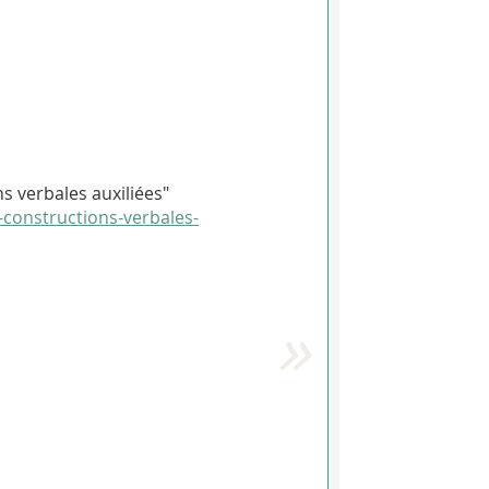
s verbales auxiliées"
s-constructions-verbales-