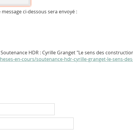
e message ci-dessous sera envoyé :
Soutenance HDR : Cyrille Granget "Le sens des construction
il/theses-en-cours/soutenance-hdr-cyrille-granget-le-sens-de