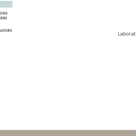
IONS
ERRE
AVOIRS
Laborat